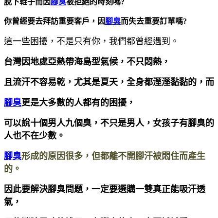
脫下鞋子而因
腳臭
被拒絕的時刻嗎?
你曾經要去拜訪重要客戶，因
腳臭
而失去重要訂單嗎?
這一些困擾，不是只有你，我們都曾經遇到。
台灣因地處亞熱帶海島型氣候，不只悶熱，
且流汗不容易乾，尤其是夏天，全身都溼溼黏黏的，而
腳臭
更是大多數的人都有的困擾，
可以說十個男人九個臭，不只是男人，女孩子有腳臭的
人也不在少數。
腳臭
形成的原因很多，但都離不開腳汗被悶住而產生
的。
因此要解決腳臭問題，一定要選購一雙真正能吸汗透
氣，