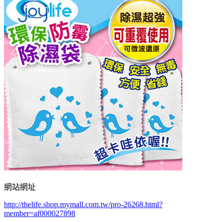
網站網址
http://thelife.shop.mymall.com.tw/pro-26268.html?
member=af000027898