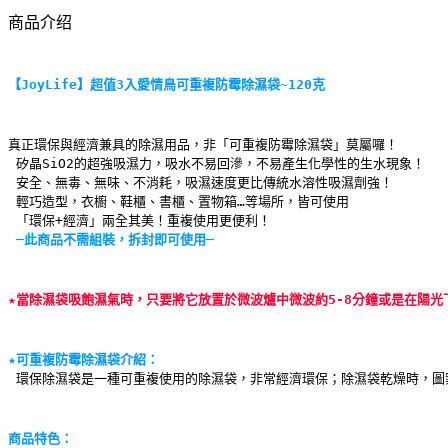
商品介绍
【JoyLife】超值3入愛情鳥可重複防霉除濕袋~120克
真正環保與經濟兼具的除濕用品，非「可重複防霉除濕袋」莫屬囉！
 矽晶SiO2的超強吸濕力，吸水不易回滲，不易產生化學性的生水現象！
 安全、無毒、無味、不消耗，吸濕速度更比傳統水溶性吸濕劑強！
 輕巧造型，衣櫥、鞋櫃、書櫃、置物箱…等場所，皆可使用
 「環保+經濟」兩全其美！重複使用更便利！
─此商品不需組裝，拆封即可使用─
★當除濕袋吸飽濕氣時，只要將它放置於微波爐中微波約5-8分鐘或是在陽
★可重複防霉除濕袋介紹：
環保除濕袋是一種可重複使用的除濕袋，非常經濟環保；除濕袋乾燥時，圖
商品特色：