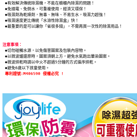
◆有效解決傳統除濕機，不能在櫥櫃內除濕的問題！ 
 ◆免插電、免倒水，可重複使用，經濟又環保！ 
 ◆吸濕劑為乾燥劑，無毒、無味、不易生水，吸濕力超強！
 ◆吸濕速度更比傳統「水溶性除濕盒」快！
 ◆最重要的是可以讓你「省很多錢」，不需再買一次性的除濕用品！ 
注意事項：
◆切勿碰觸水源，以免傷害圖案及包裝內容物。
 ◆以微波爐還原時，圖案須朝上方，避免水氣跑出暈染圖案。
 ◆微波烘乾時請以中火不超過5分鐘的方式循序烘乾。
 ◆避免6歲以下孩童使用。
專利證號:M406590 侵權必究 !