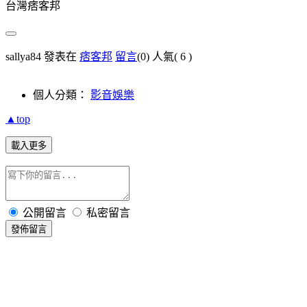
台灣痞客邦
sallya84 發表在
痞客邦
留言
(0)
人氣(
6
)
個人分類：
影音娛樂
▲top
載入更多
公開留言
私密留言
發佈留言