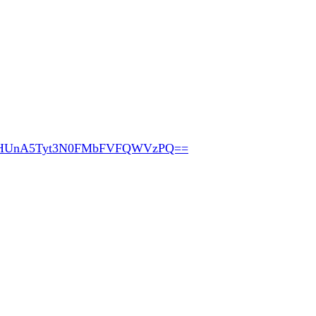
pHUnA5Tyt3N0FMbFVFQWVzPQ==