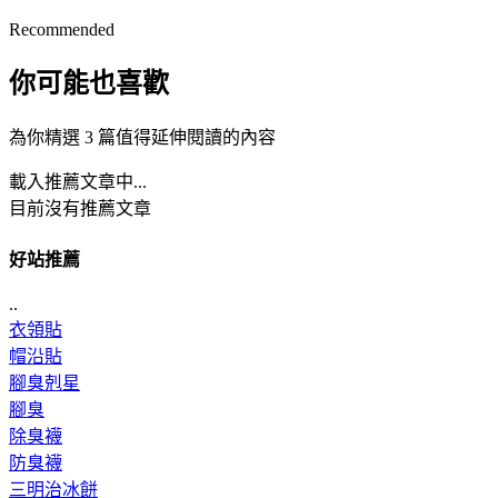
Recommended
你可能也喜歡
為你精選 3 篇值得延伸閱讀的內容
載入推薦文章中...
目前沒有推薦文章
好站推薦
..
衣領貼
帽沿貼
腳臭剋星
腳臭
除臭襪
防臭襪
三明治冰餅