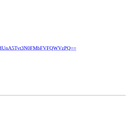
pHUnA5Tyt3N0FMbFVFQWVzPQ==