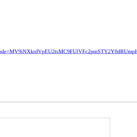
ode=MV9iNXkrdVpEU2tsMC9FUlVFc2pmSTY2Y0dRUm