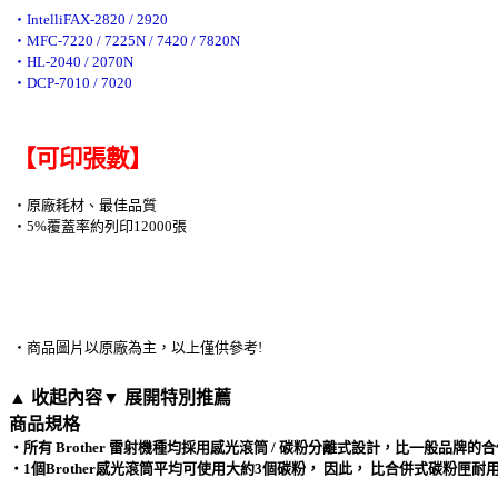
‧IntelliFAX-2820 / 2920
‧MFC-7220 / 7225N / 7420 / 7820N
‧HL-2040 / 2070N
‧DCP-7010 / 7020
【可印張數】
‧原廠耗材、最佳品質
‧5%覆蓋率約列印12000張
‧商品圖片以原廠為主，以上僅供參考!
▲ 收起內容
▼ 展開特別推薦
商品規格
‧所有 Brother 雷射機種均採用感光滾筒 / 碳粉分離式設計，比一般品牌
‧1個Brother感光滾筒平均可使用大約3個碳粉， 因此， 比合併式碳粉匣耐用