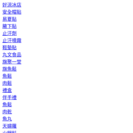
好涼冰店
安全帽貼
易夏貼
腋下貼
止汗劑
止汗噴霧
鞋墊貼
丸文食品
旗聚一堂
旗魚鬆
魚鬆
肉鬆
禮盒
伴手禮
魚鬆
肉乾
魚丸
天婦羅