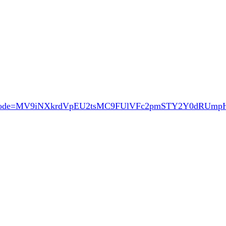
ode=MV9iNXkrdVpEU2tsMC9FUlVFc2pmSTY2Y0dRUm