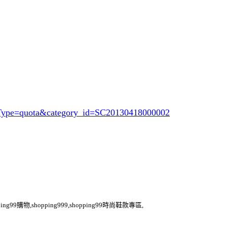
opType=quota&category_id=SC20130418000002
ping99購物,shopping999,shopping99時尚鞋款專區,