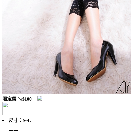
限定價
↘$100
尺寸：S~L