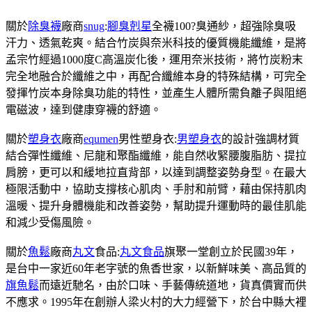
關於
除臭襪
廠商
snug
:
腳臭剋星
全襪100?臭通紗，超強除臭吸
汗力、透氣乾爽。結合竹炭與奈米科技的優質機能纖維，是將
孟宗竹經過1000度C高溫炭化後，運用奈米技術，將竹炭粉末
完全地融合於纖維之中，再配合纖維本身的特殊結構，可完全
發揮竹炭本身除臭功能的特性，並產生人體所需負離子與阻絕
電磁波，達到健康穿襪的舒適。
關於
塑身衣
廠商
equmen
男性塑身衣:
男塑身衣
的設計強調材質
結合彈性纖維、尼龍和聚酯纖維，能自然收緊腰腹脂肪、提拉
肩膀，更可以和緩地拉直背部，以達到調整姿勢身型。在最大
極限活動中，協助支撐核心肌肉、手肘和前臂，藉由保持肌肉
溫暖、提升身體機能和改善姿勢，幫助提升運動時的最佳肌能
和減少受傷風險。
關於
魚鬆
廠商
丸文
食品:
丸文食品
旗聚一堂創立於民國39年，
是台中一家近60年老字號的魚香世家，以新鮮味美、高品質的
旗魚鬆
而遠近馳名，由於口味、手藝傳統道地，貨真價實而供
不應求。1995年在創辦人梁火村的大力經營下，於台中縣大裡