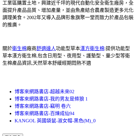
工業區購置土地，興建近千坪的現代自動化安全衛生廠房，全
面提升產品品質、增加產量，並由魚產結合農產製造更多元化
調理美食。2002年又導入品牌形象旗聚一堂而致力於產品包裝
的推廣。
關於
衛生棉
廠商
舒適達人
功能型草本
漢方衛生棉
:提供功能型
草本漢方衛生棉,包含日用型、夜用型、護墊型、量少型等衛
生棉產品資訊,天然草本舒緩經期悶熱不適
博客來網路書店-超越未來02
博客來網路書店-我的男友是條狼 1
博客來網路書店-竊明 卷六
博客來網路書店-百煉成仙94
KANGOL 英國袋鼠-淑女帽-黑色(M)_0