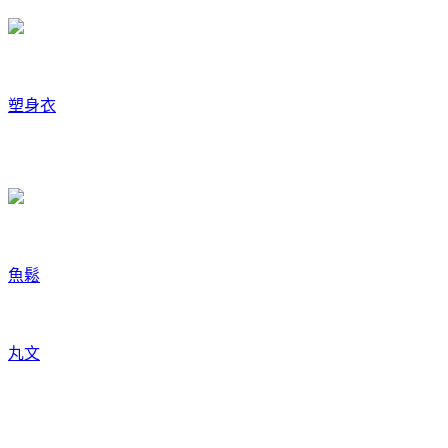
塑身衣
魚鬆
丸文