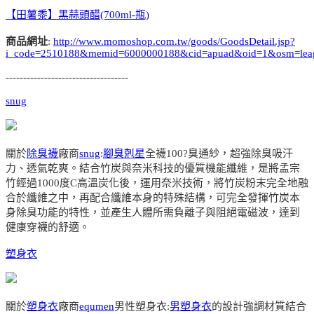
【田薯黍】黑蒜頭醋(700ml-瓶)
商品網址
:
http://www.momoshop.com.tw/goods/GoodsDetail.jsp?
i_code=2510188&memid=6000000188&cid=apuad&oid=1&osm=lea
-----------------------------------
snug
關於
除臭襪
廠商
snug
:
腳臭剋星
全襪100?臭通紗，超強除臭吸汗
力、透氣乾爽。結合竹炭與奈米科技的優質機能纖維，是將孟宗
竹經過1000度C高溫炭化後，運用奈米技術，將竹炭粉末完全地融
合於纖維之中，再配合纖維本身的特殊結構，可完全發揮竹炭本
身除臭功能的特性，並產生人體所需負離子與阻絕電磁波，達到
健康穿襪的舒適。
塑身衣
關於
塑身衣
廠商
equmen
男性塑身衣:
男塑身衣
的設計強調材質結合