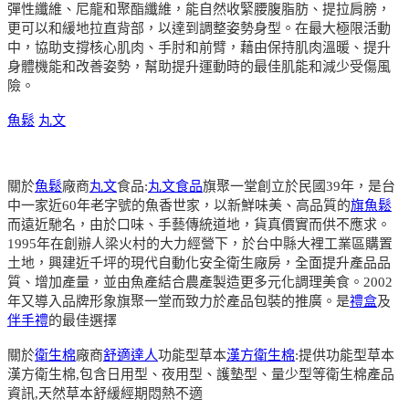
彈性纖維、尼龍和聚酯纖維，能自然收緊腰腹脂肪、提拉肩膀，
更可以和緩地拉直背部，以達到調整姿勢身型。在最大極限活動
中，協助支撐核心肌肉、手肘和前臂，藉由保持肌肉溫暖、提升
身體機能和改善姿勢，幫助提升運動時的最佳肌能和減少受傷風
險。
魚鬆
丸文
關於
魚鬆
廠商
丸文
食品:
丸文食品
旗聚一堂創立於民國39年，是台
中一家近60年老字號的魚香世家，以新鮮味美、高品質的
旗魚鬆
而遠近馳名，由於口味、手藝傳統道地，貨真價實而供不應求。
1995年在創辦人梁火村的大力經營下，於台中縣大裡工業區購置
土地，興建近千坪的現代自動化安全衛生廠房，全面提升產品品
質、增加產量，並由魚產結合農產製造更多元化調理美食。2002
年又導入品牌形象旗聚一堂而致力於產品包裝的推廣。是
禮盒
及
伴手禮
的最佳選擇
關於
衛生棉
廠商
舒適達人
功能型草本
漢方衛生棉
:提供功能型草本
漢方衛生棉,包含日用型、夜用型、護墊型、量少型等衛生棉產品
資訊,天然草本舒緩經期悶熱不適