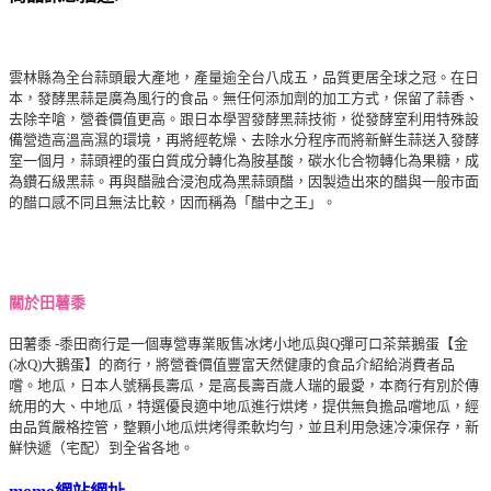
雲林縣為全台蒜頭最大產地，產量逾全台八成五，品質更居全球之冠。在日
本，發酵黑蒜是廣為風行的食品。無任何添加劑的加工方式，保留了蒜香、
去除辛嗆，營養價值更高。跟日本學習發酵黑蒜技術，從發酵室利用特殊設
備營造高溫高濕的環境，再將經乾燥、去除水分程序而將新鮮生蒜送入發酵
室一個月，蒜頭裡的蛋白質成分轉化為胺基酸，碳水化合物轉化為果糖，成
為鑽石級黑蒜。再與醋融合浸泡成為黑蒜頭醋，因製造出來的醋與一般市面
的醋口感不同且無法比較，因而稱為「醋中之王」。
關於田薯黍
田薯黍 -黍田商行是一個專營專業販售冰烤小地瓜與Q彈可口茶葉鵝蛋【金
(冰Q)大鵝蛋】的商行，將營養價值豐富天然健康的食品介紹給消費者品
嚐。地瓜，日本人號稱長壽瓜，是高長壽百歲人瑞的最愛，本商行有別於傳
統用的大、中地瓜，特選優良適中地瓜進行烘烤，提供無負擔品嚐地瓜，經
由品質嚴格控管，整顆小地瓜烘烤得柔軟均勻，並且利用急速冷凍保存，新
鮮快遞（宅配）到全省各地。