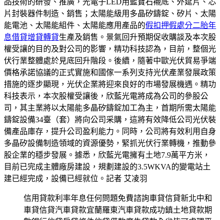
品技術的研發、推廣，光電子LED用藍寶石襯底、外延片、芯
片封裝器件制造、銷售；太陽能級用多晶矽鑄錠、矽片、太陽
能電池、太陽能組件、太陽能應用產品的
假扣押假處分二胎年
息借貸增貸轉貸
生產及銷售。景氣回升預期促收購談及本次股
權受讓的目的及對公司的影響，精功科技認為，目前，整個光
伏行業整體處於見底回升階段。後續，隨著中歐光伏貿易爭端
價格承諾協議的正式實施和國傢一系列支持光伏產業發展政策
措施的逐步顯現，光伏企業將迎來良好的市場發展機遇。精功
科技表示，本次股權受讓後，欣藍光電將成為公司的參股公
司，其主業將以太陽能多晶矽鑄錠加工為主，首期所需太陽能
鑄錠設備34臺（套）將向公司采購，這將有效降低公司光伏裝
備產品庫存，提升公司盈利能力。同時，公司將有效利用自身
多晶矽設備制造領域的資源優勢，緊抓光伏行業轉機，推動參
股企業的穩步發展。據悉，欣藍光電擁有土地7.9萬平方米，
目前已完成主體廠房建設，規劃建設的3.5WKVA的變電站土
建已經完成，設備已經就位。記者 艾凌羽
信用貸款利率年息任何問題免費諮詢車貸信貸新北中和
車貸信貸汽車貸款宜蘭羅東汽車貸款成功鎮土地貸款期