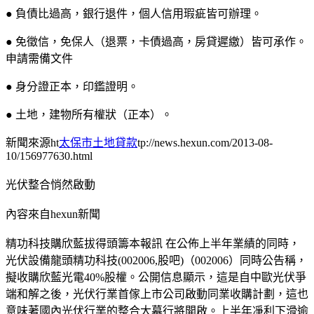
● 負債比過高，銀行退件，個人信用瑕疵皆可辦理。
● 免徵信，免保人（退票，卡債過高，房貸遲繳）皆可承作。
申請需備文件
● 身分證正本，印鑑證明。
● 土地，建物所有權狀（正本）。
新聞來源ht
太保市土地貸款
tp://news.hexun.com/2013-08-
10/156977630.html
光伏整合悄然啟動
內容來自hexun新聞
精功科技購欣藍拔得頭籌本報訊 在公佈上半年業績的同時，
光伏設備龍頭精功科技(002006,股吧)（002006）同時公告稱，
擬收購欣藍光電40%股權。公開信息顯示，這是自中歐光伏爭
端和解之後，光伏行業首傢上市公司啟動同業收購計劃，這也
意味著國內光伏行業的整合大幕行將開啟。上半年凈利下滑逾