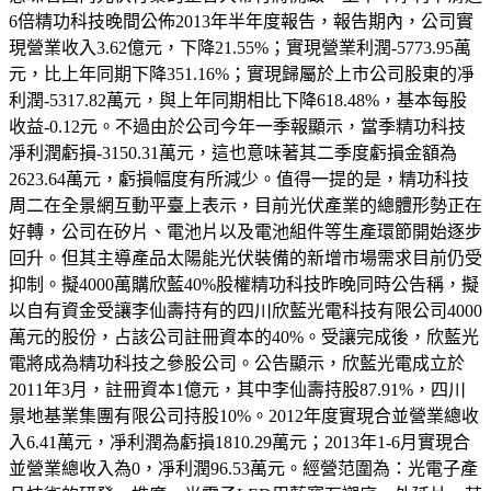
6倍精功科技晚間公佈2013年半年度報告，報告期內，公司實
現營業收入3.62億元，下降21.55%；實現營業利潤-5773.95萬
元，比上年同期下降351.16%；實現歸屬於上市公司股東的凈
利潤-5317.82萬元，與上年同期相比下降618.48%，基本每股
收益-0.12元。不過由於公司今年一季報顯示，當季精功科技
凈利潤虧損-3150.31萬元，這也意味著其二季度虧損金額為
2623.64萬元，虧損幅度有所減少。值得一提的是，精功科技
周二在全景網互動平臺上表示，目前光伏產業的總體形勢正在
好轉，公司在矽片、電池片以及電池組件等生產環節開始逐步
回升。但其主導產品太陽能光伏裝備的新增市場需求目前仍受
抑制。擬4000萬購欣藍40%股權精功科技昨晚同時公告稱，擬
以自有資金受讓李仙壽持有的四川欣藍光電科技有限公司4000
萬元的股份，占該公司註冊資本的40%。受讓完成後，欣藍光
電將成為精功科技之參股公司。公告顯示，欣藍光電成立於
2011年3月，註冊資本1億元，其中李仙壽持股87.91%，四川
景地基業集團有限公司持股10%。2012年度實現合並營業總收
入6.41萬元，凈利潤為虧損1810.29萬元；2013年1-6月實現合
並營業總收入為0，凈利潤96.53萬元。經營范圍為：光電子產